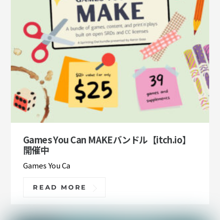
Games You Can MAKEバンドル【itch.io】
開催中
Games You Ca
READ MORE