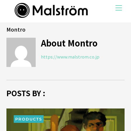
Skip
Me
to
content
Montro
About
Montro
https://www.malstrom.co.jp
POSTS BY :
PRODUCTS